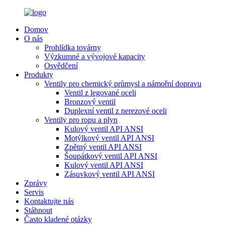
Domov
O nás
Prohlídka továrny
Výzkumné a vývojové kapacity
Osvědčení
Produkty
Ventily pro chemický průmysl a námořní dopravu
Ventil z legované oceli
Bronzový ventil
Duplexní ventil z nerezové oceli
Ventily pro ropu a plyn
Kulový ventil API ANSI
Motýlkový ventil API ANSI
Zpětný ventil API ANSI
Šoupátkový ventil API ANSI
Kulový ventil API ANSI
Zásuvkový ventil API ANSI
Zprávy
Servis
Kontaktujte nás
Stáhnout
Často kladené otázky