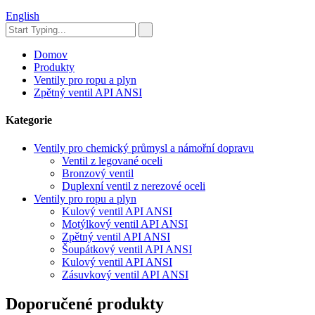
English
Domov
Produkty
Ventily pro ropu a plyn
Zpětný ventil API ANSI
Kategorie
Ventily pro chemický průmysl a námořní dopravu
Ventil z legované oceli
Bronzový ventil
Duplexní ventil z nerezové oceli
Ventily pro ropu a plyn
Kulový ventil API ANSI
Motýlkový ventil API ANSI
Zpětný ventil API ANSI
Šoupátkový ventil API ANSI
Kulový ventil API ANSI
Zásuvkový ventil API ANSI
Doporučené produkty