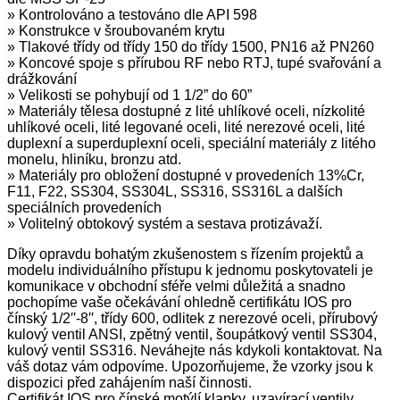
» Kontrolováno a testováno dle API 598
» Konstrukce v šroubovaném krytu
» Tlakové třídy od třídy 150 do třídy 1500, PN16 až PN260
» Koncové spoje s přírubou RF nebo RTJ, tupé svařování a
drážkování
» Velikosti se pohybují od 1 1/2” do 60”
» Materiály tělesa dostupné z lité uhlíkové oceli, nízkolité
uhlíkové oceli, lité legované oceli, lité nerezové oceli, lité
duplexní a superduplexní oceli, speciální materiály z litého
monelu, hliníku, bronzu atd.
» Materiály pro obložení dostupné v provedeních 13%Cr,
F11, F22, SS304, SS304L, SS316, SS316L a dalších
speciálních provedeních
» Volitelný obtokový systém a sestava protizávaží.
Díky opravdu bohatým zkušenostem s řízením projektů a
modelu individuálního přístupu k jednomu poskytovateli je
komunikace v obchodní sféře velmi důležitá a snadno
pochopíme vaše očekávání ohledně certifikátu IOS pro
čínský 1/2′′-8′′, třídy 600, odlitek z nerezové oceli, přírubový
kulový ventil ANSI, zpětný ventil, šoupátkový ventil SS304,
kulový ventil SS316. Neváhejte nás kdykoli kontaktovat. Na
váš dotaz vám odpovíme. Upozorňujeme, že vzorky jsou k
dispozici před zahájením naší činnosti.
Certifikát IOS pro čínské motýlí klapky, uzavírací ventily.