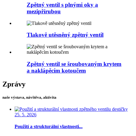
Zpětný ventil s plnými oky a
mezipřírubou
Tlakově utěsněný zpětný ventil
Zpětný ventil se šroubovaným krytem
a naklápěcím kotoučem
Zprávy
naše výstava, návštěva, aktivita
25. 5. 2026
Použití a strukturální vlastnosti...