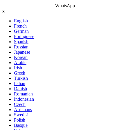
WhatsApp
x
English
French
German
Portuguese
Spanish
Russian
Japanese
Korean
Arabic
Irish
Greek
Turkish
Italian
Danish
Romanian
Indonesian
Czech
Afrikaans
Swedish
Polish
Basque