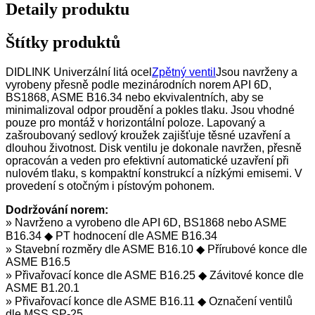
Detaily produktu
Štítky produktů
DIDLINK Univerzální litá ocel
Zpětný ventil
Jsou navrženy a
vyrobeny přesně podle mezinárodních norem API 6D,
BS1868, ASME B16.34 nebo ekvivalentních, aby se
minimalizoval odpor proudění a pokles tlaku. Jsou vhodné
pouze pro montáž v horizontální poloze. Lapovaný a
zašroubovaný sedlový kroužek zajišťuje těsné uzavření a
dlouhou životnost. Disk ventilu je dokonale navržen, přesně
opracován a veden pro efektivní automatické uzavření při
nulovém tlaku, s kompaktní konstrukcí a nízkými emisemi. V
provedení s otočným i pístovým pohonem.
Dodržování norem:
» Navrženo a vyrobeno dle API 6D, BS1868 nebo ASME
B16.34 ◆ PT hodnocení dle ASME B16.34
» Stavební rozměry dle ASME B16.10 ◆ Přírubové konce dle
ASME B16.5
» Přivařovací konce dle ASME B16.25 ◆ Závitové konce dle
ASME B1.20.1
» Přivařovací konce dle ASME B16.11 ◆ Označení ventilů
dle MSS SP-25