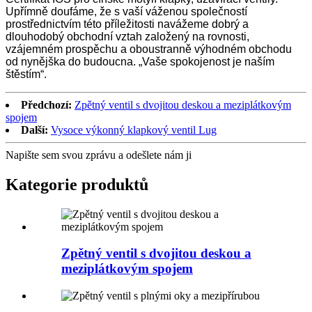
Upřímně doufáme, že s vaší váženou společností
prostřednictvím této příležitosti navážeme dobrý a
dlouhodobý obchodní vztah založený na rovnosti,
vzájemném prospěchu a oboustranně výhodném obchodu
od nynějška do budoucna. „Vaše spokojenost je naším
štěstím“.
Předchozí:
Zpětný ventil s dvojitou deskou a meziplátkovým
spojem
Další:
Vysoce výkonný klapkový ventil Lug
Napište sem svou zprávu a odešlete nám ji
Kategorie produktů
Zpětný ventil s dvojitou deskou a
meziplátkovým spojem