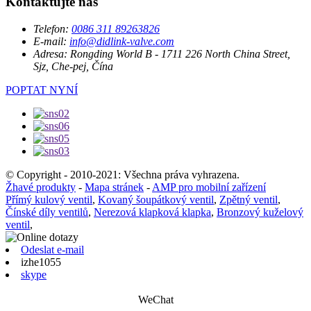
Kontaktujte nás
Telefon:
0086 311 89263826
E-mail:
info@didlink-valve.com
Adresa:
Rongding World B - 1711 226 North China Street,
Sjz, Che-pej, Čína
POPTAT NYNÍ
© Copyright - 2010-2021: Všechna práva vyhrazena.
Žhavé produkty
-
Mapa stránek
-
AMP pro mobilní zařízení
Přímý kulový ventil
,
Kovaný šoupátkový ventil
,
Zpětný ventil
,
Čínské díly ventilů
,
Nerezová klapková klapka
,
Bronzový kuželový
ventil
,
Odeslat e-mail
izhe1055
skype
WeChat